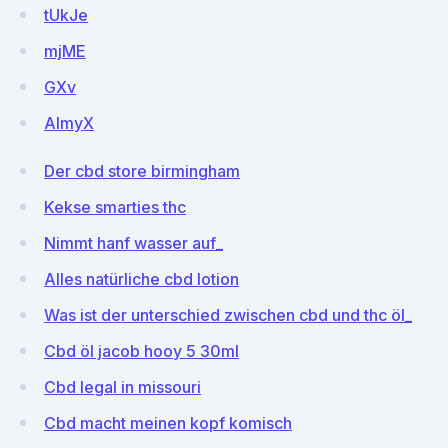
tUkJe
mjME
GXv
AlmyX
Der cbd store birmingham
Kekse smarties thc
Nimmt hanf wasser auf_
Alles natürliche cbd lotion
Was ist der unterschied zwischen cbd und thc öl_
Cbd öl jacob hooy 5 30ml
Cbd legal in missouri
Cbd macht meinen kopf komisch