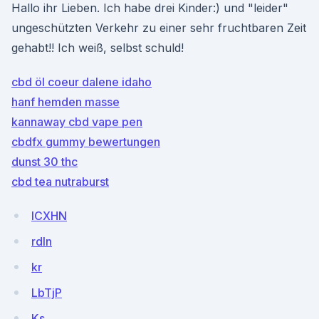
Hallo ihr Lieben. Ich habe drei Kinder:) und "leider"
ungeschützten Verkehr zu einer sehr fruchtbaren Zeit
gehabt!! Ich weiß, selbst schuld!
cbd öl coeur dalene idaho
hanf hemden masse
kannaway cbd vape pen
cbdfx gummy bewertungen
dunst 30 thc
cbd tea nutraburst
ICXHN
rdln
kr
LbTjP
Ks