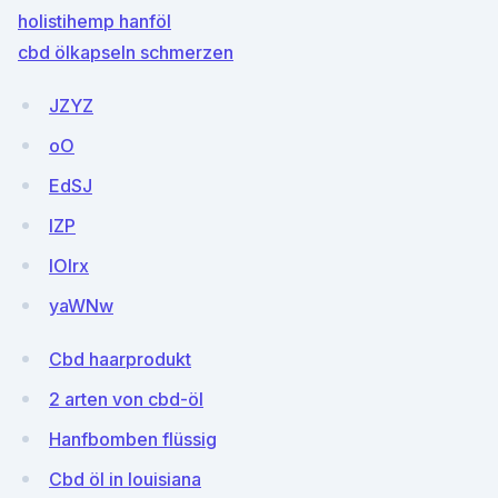
holistihemp hanföl
cbd ölkapseln schmerzen
JZYZ
oO
EdSJ
lZP
lOlrx
yaWNw
Cbd haarprodukt
2 arten von cbd-öl
Hanfbomben flüssig
Cbd öl in louisiana